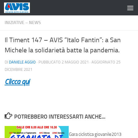
Salta al contenuto
INIZIATIVE – NEWS
Il Timent 147 – AVIS “Italo Fantin”: a San
Michele la solidarietà batte la pandemia.
DI
DANIELE AGGIO
· PUBBLICATO
2 MAGGIO 2021
· AGGIORNATO
25
DICEMBRE 2021
Clicca qui
POTREBBERO INTERESSARTI ANCHE...
Gara ciclistica giovanile2013