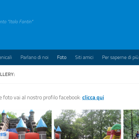
nto "Italo Fantin"
nicali
Parlano di noi
Foto
Siti amici
Per saperne di più
LLERY:
e foto vai al nostro profilo facebook:
clicca qui