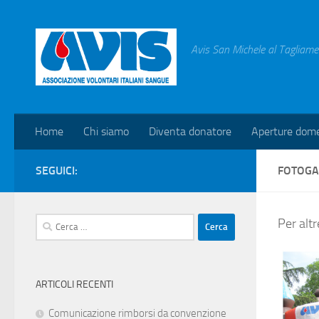
Salta al contenuto
Avis San Michele al Tagliame
Home
Chi siamo
Diventa donatore
Aperture dome
SEGUICI:
FOTOGA
Ricerca
Per altr
per:
ARTICOLI RECENTI
Comunicazione rimborsi da convenzione