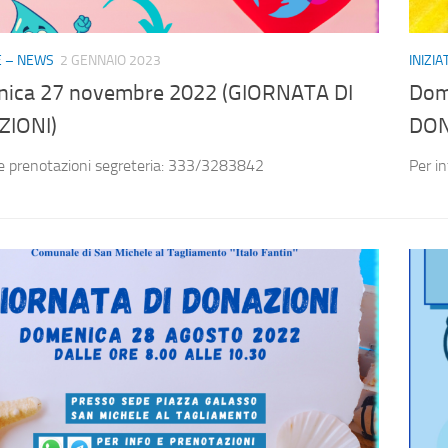
VE – NEWS
2 GENNAIO 2023
INIZI
ica 27 novembre 2022 (GIORNATA DI
Dom
IONI)
DON
 e prenotazioni segreteria: 333/3283842
Per i