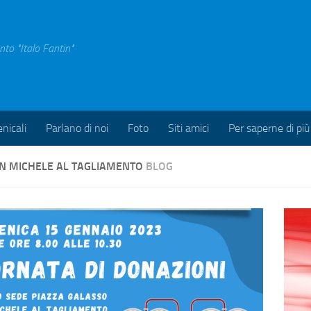
nto "Italo Fantin"
nicali
Parlano di noi
Foto
Siti amici
Per saperne di più
AN MICHELE AL TAGLIAMENTO
BLOG