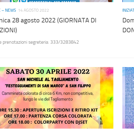
VE – NEWS
14 AGOSTO 2022
INIZI
ica 28 agosto 2022 (GIORNATA DI
Dom
IONI)
DON
 e prenotazioni segreteria: 333/3283842