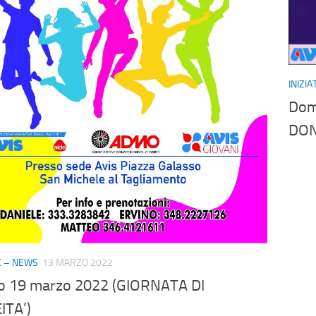
INIZI
Dom
DON
VE – NEWS
13 MARZO 2022
o 19 marzo 2022 (GIORNATA DI
ITA’)