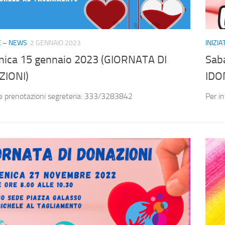
VE – NEWS
2 GENNAIO 2023
INIZI
ica 15 gennaio 2023 (GIORNATA DI
Sab
IONI)
IDO
 e prenotazioni segreteria: 333/3283842
Per i