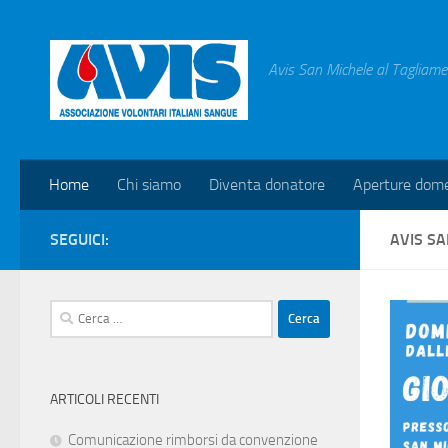
Salta al contenuto
Avis San Michele al Tagliame
Home
Chi siamo
Diventa donatore
Aperture dome
SEGUICI:
AVIS S
Ricerca
per:
ARTICOLI RECENTI
Comunicazione rimborsi da convenzione