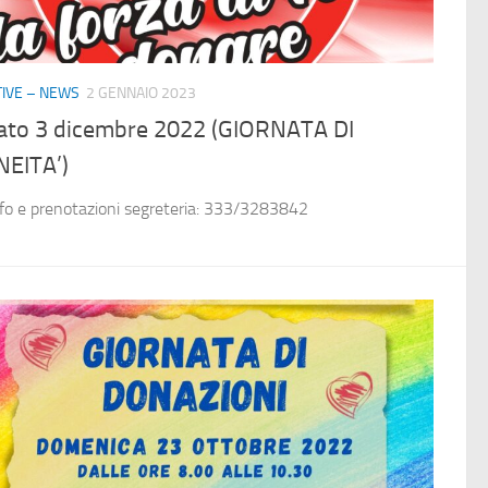
ATIVE – NEWS
2 GENNAIO 2023
ato 3 dicembre 2022 (GIORNATA DI
NEITA’)
nfo e prenotazioni segreteria: 333/3283842